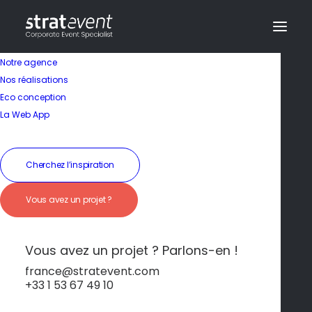
Notre agence
Nos réalisations
Eco conception
Une ville au cachet
La Web App
incomparable
Cherchez l’inspiration
19 janvier 2026
|
In
Bordeaux
|
By
dev@creazy.fr
Vous avez un projet ?
Architecture classée UNESCO, quais animés,
ambiance chic… Bordeaux mixe élégance et
dynamisme pour un séminaire inspirant.
Vous avez un projet ? Parlons-en !
france@stratevent.com
+33 1 53 67 49 10