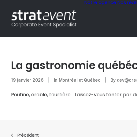
Notre agence
Nos réal
La gastronomie québéc
19 janvier 2026
|
In
Montréal et Québec
|
By
dev@crea
Poutine, érable, tourtière… Laissez-vous tenter par 
Précédent