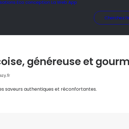
isations
Eco conception
La Web App
Cherchez l’i
oise, généreuse et gour
zy.fr
des saveurs authentiques et réconfortantes.