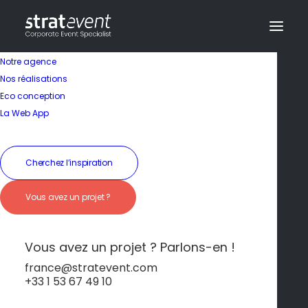
Notre agence
Nos réalisations
Eco conception
Un port animé et
La Web App
plein de charme
Cherchez l’inspiration
19 janvier 2026
|
In
Toulon
|
By
dev@creazy.fr
Vous avez un projet ?
Flânez le long des quais et profitez des
terrasses ensoleillées.
Vous avez un projet ? Parlons-en !
france@stratevent.com
+33 1 53 67 49 10