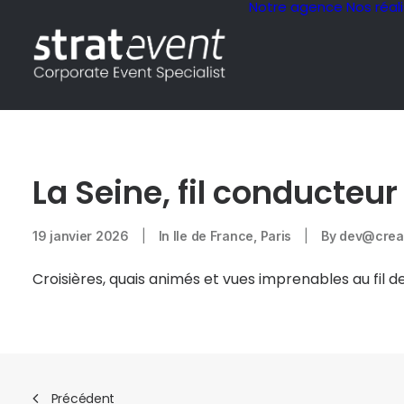
Notre agence
Nos réal
La Seine, fil conducteur 
19 janvier 2026
|
In
Ile de France
,
Paris
|
By
dev@creaz
Croisières, quais animés et vues imprenables au fil de
Précédent