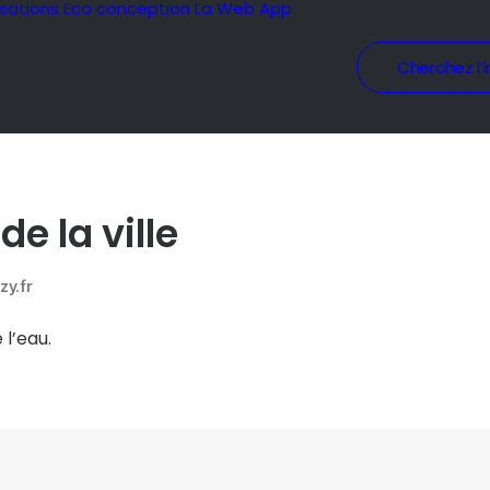
isations
Eco conception
La Web App
Cherchez l’i
de la ville
y.fr
 l’eau.