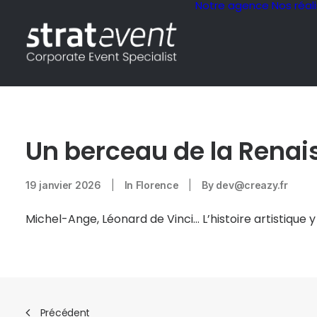
Notre agence
Nos réal
Un berceau de la Rena
19 janvier 2026
|
In
Florence
|
By
dev@creazy.fr
Michel-Ange, Léonard de Vinci… L’histoire artistique y
Précédent