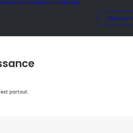
isations
Eco conception
La Web App
Cherchez l’i
issance
 est partout.