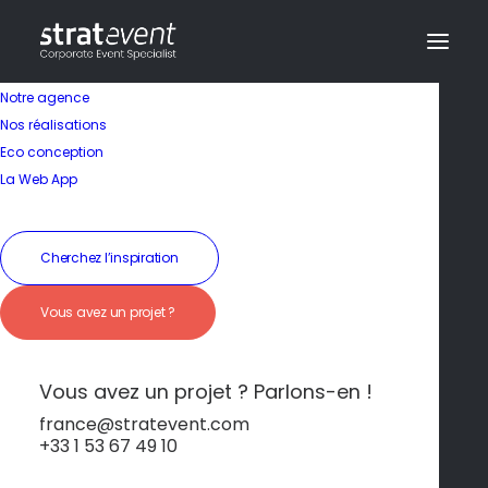
Notre agence
Nos réalisations
Eco conception
Mystère et
La Web App
découverte autour
d’un site unique
Cherchez l’inspiration
Vous avez un projet ?
19 janvier 2026
|
In
Mont Saint-Michel
|
By
dev@creazy.fr
Traversée de la baie à pied, chasse au trésor
Vous avez un projet ? Parlons-en !
médiévale ou dégustation de spécialités locales
avec vue imprenable.
france@stratevent.com
+33 1 53 67 49 10