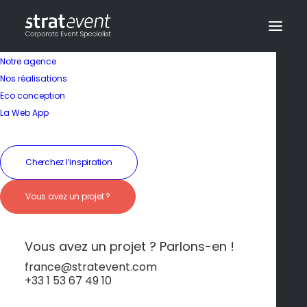
Notre agence
Nos réalisations
Eco conception
Un spot de surf
La Web App
mythique
Cherchez l’inspiration
19 janvier 2026
|
In
Biarritz
|
By
dev@creazy.fr
Vous avez un projet ?
Les vagues de la Côte Basque attirent les
surfeurs du monde entier.
Vous avez un projet ? Parlons-en !
france@stratevent.com
+33 1 53 67 49 10