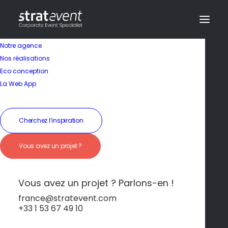
Notre agence
Nos réalisations
Eco conception
Plages dorées et
La Web App
eaux cristallines
Cherchez l’inspiration
19 janvier 2026
|
In
Palma de Majorque
|
By
dev@creazy.fr
Vous avez un projet ?
Palma de Majorque séduit par ses plages
magnifiques et son eau turquoise.
Vous avez un projet ? Parlons-en !
france@stratevent.com
+33 1 53 67 49 10