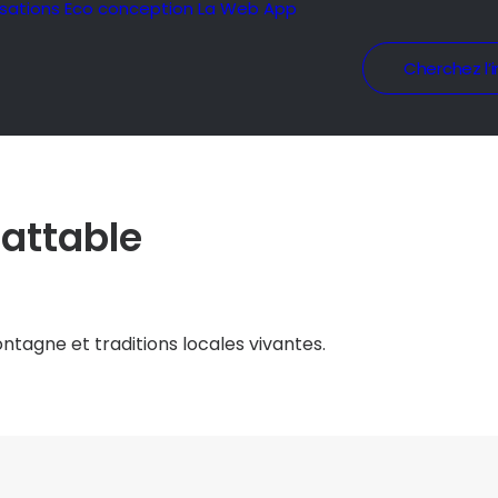
isations
Eco conception
La Web App
Cherchez l’i
attable
ontagne et traditions locales vivantes.