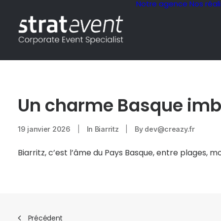
Notre agence
Nos réal
Un charme Basque imb
19 janvier 2026
|
In
Biarritz
|
By
dev@creazy.fr
Biarritz, c’est l’âme du Pays Basque, entre plages, m
Précédent