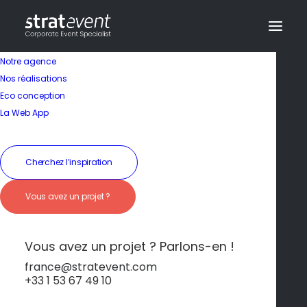
Notre agence
Nos réalisations
Eco conception
Sites historiques
La Web App
incontournables
Cherchez l’inspiration
19 janvier 2026
|
In
Normandie
|
By
dev@creazy.fr
Vous avez un projet ?
De Mont Saint-Michel à la tapisserie de Bayeux,
la région regorge de trésors historiques
fascinants.
Vous avez un projet ? Parlons-en !
france@stratevent.com
+33 1 53 67 49 10