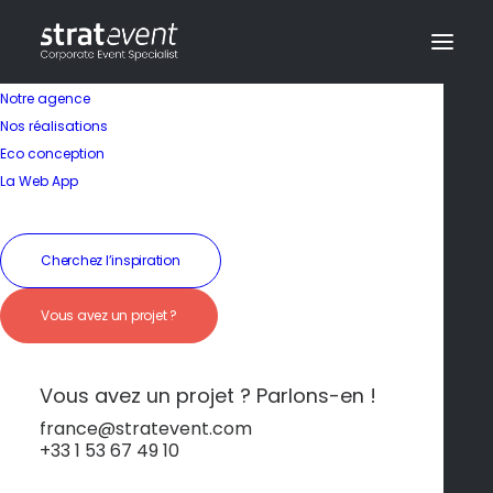
Notre agence
Nos réalisations
Eco conception
Team-building
La Web App
volcanique
Cherchez l’inspiration
19 janvier 2026
|
In
Naples et l'île d'Ishia
|
By
dev@creazy.fr
Vous avez un projet ?
Escalade du Vésuve, virée en bateau, atelier
pizza… Ici, on soude les équipes à coups
d’expériences mémorables.
Vous avez un projet ? Parlons-en !
france@stratevent.com
+33 1 53 67 49 10