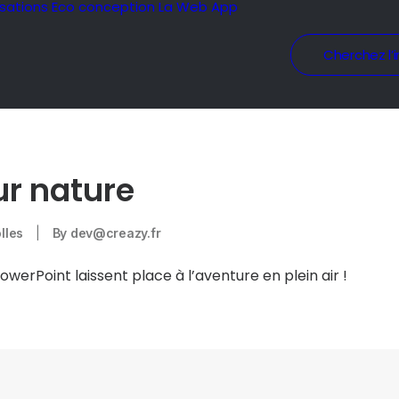
isations
Eco conception
La Web App
Cherchez l’i
r nature
lles
|
By
dev@creazy.fr
PowerPoint laissent place à l’aventure en plein air !