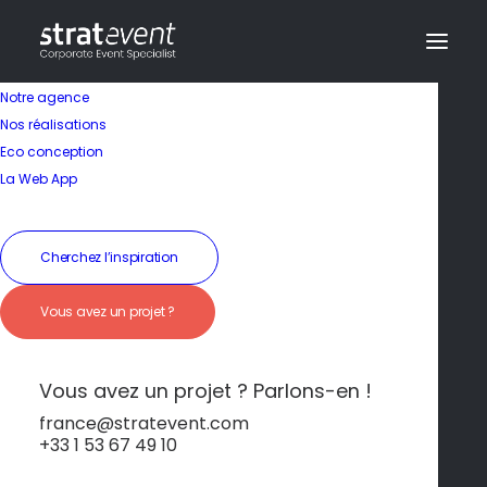
Notre agence
Nos réalisations
Eco conception
Un cadre idyllique
La Web App
entre mer et îles
Cherchez l’inspiration
19 janvier 2026
|
In
Cannes
|
By
dev@creazy.fr
Vous avez un projet ?
Les îles de Lérins offrent une escapade
préservée à deux pas de la ville.
Vous avez un projet ? Parlons-en !
france@stratevent.com
+33 1 53 67 49 10