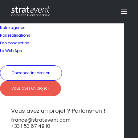
Notre agence
Nos réalisations
Eco conception
Un havre de paix
La Web App
naturel
Cherchez l’inspiration
19 janvier 2026
|
In
Baie de Somme
|
By
dev@creazy.fr
Vous avez un projet ?
Des marais, des plages sauvages et une faune
exceptionnelle, au cœur de la Picardie.
Vous avez un projet ? Parlons-en !
france@stratevent.com
+33 1 53 67 49 10