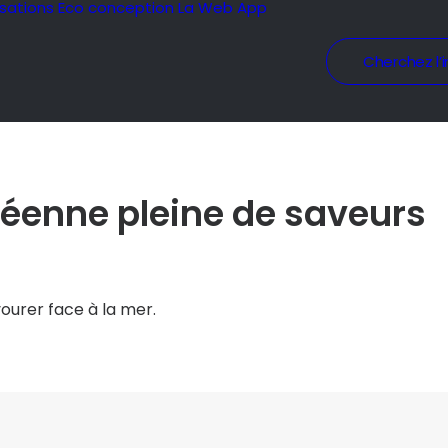
isations
Eco conception
La Web App
Cherchez l’i
éenne pleine de saveurs
avourer face à la mer.