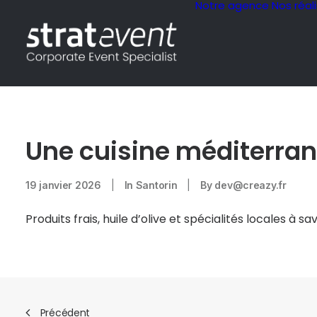
Notre agence
Nos réal
Une cuisine méditerran
19 janvier 2026
|
In
Santorin
|
By
dev@creazy.fr
Produits frais, huile d’olive et spécialités locales à s
Précédent