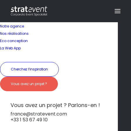
Notre agence
Nos réalisations
Eco conception
Un musée grandeur
La Web App
nature
Cherchez l’inspiration
19 janvier 2026
|
In
Naples et l'île d'Ishia
|
By
dev@creazy.fr
Vous avez un projet ?
Ruelles vivantes, palais majestueux, Pompéi à
deux pas… Naples, c’est l’histoire en version XXL,
sans guide soporifique.
Vous avez un projet ? Parlons-en !
france@stratevent.com
+33 1 53 67 49 10