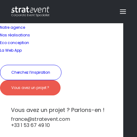
Notre agence
Nos réalisations
Eco conception
Un site classé parmi
La Web App
les merveilles du
monde
Cherchez l’inspiration
Vous avez un projet ?
19 janvier 2026
|
In
Mont Saint-Michel
|
By
dev@creazy.fr
Un majestueux abbaye perchée sur son îlot,
Vous avez un projet ? Parlons-en !
entourée par les marées.
france@stratevent.com
+33 1 53 67 49 10