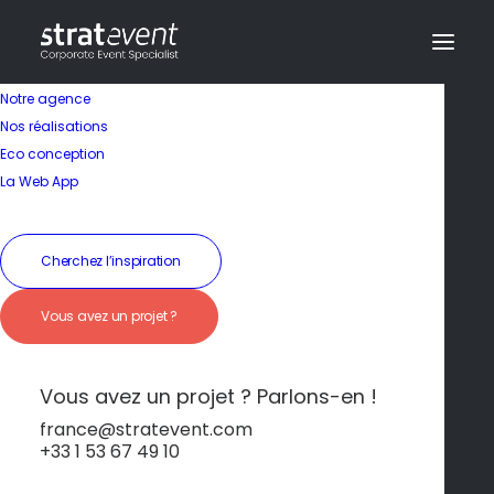
Notre agence
Nos réalisations
Eco conception
Une plongée dans la
La Web App
Grèce antique
Cherchez l’inspiration
19 janvier 2026
|
In
Athènes
|
By
dev@creazy.fr
Vous avez un projet ?
Le Parthénon, l’Agora et des sites mythiques à
chaque coin de rue.
Vous avez un projet ? Parlons-en !
france@stratevent.com
+33 1 53 67 49 10