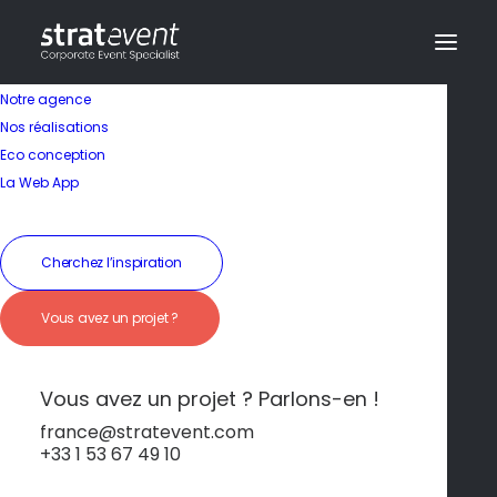
Notre agence
Nos réalisations
Eco conception
Une région sauvage
La Web App
et authentique
Cherchez l’inspiration
19 janvier 2026
|
In
Alentejo
|
By
dev@creazy.fr
Vous avez un projet ?
Des paysages infinis entre collines, oliveraies et
villages pittoresques au cœur du Portugal.
Vous avez un projet ? Parlons-en !
france@stratevent.com
+33 1 53 67 49 10