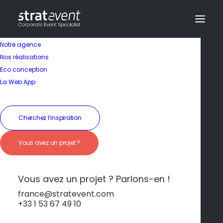
Notre agence
Nos réalisations
Eco conception
La Web App
Séminaire en Grèce
Cherchez l’inspiration
Athènes – L’histoire
Vous avez un projet ?
antique au cœur de la
Grèce
Vous avez un projet ? Parlons-en !
france@stratevent.com
+33 1 53 67 49 10
Athènes
Grèce