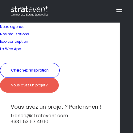
Notre agence
Nos réalisations
Eco conception
La Web App
Séminaire en Italie
Cherchez l’inspiration
Florence – Art, culture
Vous avez un projet ?
et architecture
florentine
Vous avez un projet ? Parlons-en !
france@stratevent.com
+33 1 53 67 49 10
Florence
Italie