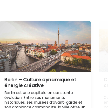
Berlin – Culture dynamique et
C
énergie créative
c
Berlin est une capitale en constante
évolution. Entre ses monuments
Ce
historiques, ses musées d’avant-garde et
en
son ambiance cosmopolite, la ville offre un
pa