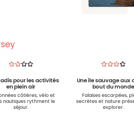
rsey
adis pour les activités
Une île sauvage aux a
en plein air
bout du mond
nnées côtières, vélo et
Falaises escarpées, p
s nautiques rythment le
secrètes et nature prés
séjour.
explorer.