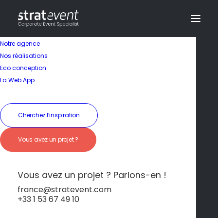
Notre agence
Nos réalisations
Eco conception
La Web App
Séminaire au Portugal
Cherchez l’inspiration
Carvoeiro – Falaises
Vous avez un projet ?
dorées et charme
préservé
Vous avez un projet ? Parlons-en !
france@stratevent.com
+33 1 53 67 49 10
Algarve
Portugal