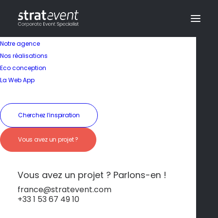
Notre agence
Nos réalisations
Eco conception
La Web App
Séminaire en Allemagne
Cherchez l’inspiration
Berlin – Culture
Vous avez un projet ?
dynamique et énergie
créative
Vous avez un projet ? Parlons-en !
france@stratevent.com
+33 1 53 67 49 10
Berlin
Allemagne