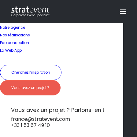
Notre agence
Nos réalisations
Eco conception
La Web App
Séminaire en Espagne
Cherchez l’inspiration
Ibiza – Nature
Vous avez un projet ?
sauvage et ambiance
envoûtante
Vous avez un projet ? Parlons-en !
france@stratevent.com
+33 1 53 67 49 10
Ibiza
Espagne