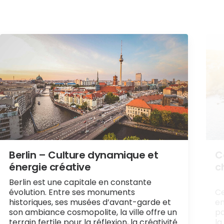
Berlin – Culture dynamique et
C
énergie créative
c
Berlin est une capitale en constante
évolution. Entre ses monuments
Ce
historiques, ses musées d’avant-garde et
en
son ambiance cosmopolite, la ville offre un
pa
terrain fertile pour la réflexion, la créativité
la