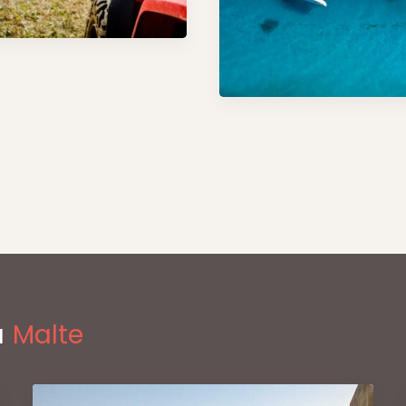
à
Malte