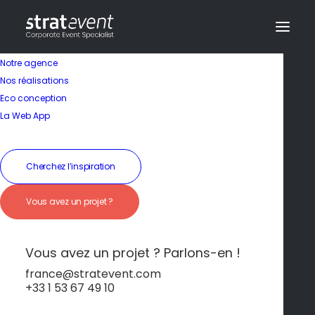
Notre agence
Nos réalisations
Eco conception
Séminaire en Italie
La Web App
Milan - Entre
Cherchez l’inspiration
élégance urbaine et
Vous avez un projet ?
nature italienne
d’exception
Vous avez un projet ? Parlons-en !
france@stratevent.com
+33 1 53 67 49 10
Milan et les lacs
Italie