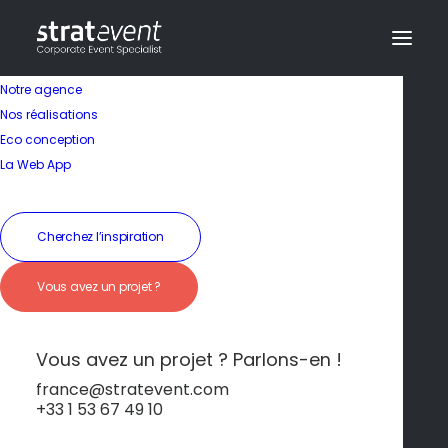
Notre agence
Nos réalisations
Eco conception
Séminaire en Italie
La Web App
Naples –
Cherchez l’inspiration
Bouillonnante,
Vous avez un projet ?
authentique et pleine
de saveurs
Vous avez un projet ? Parlons-en !
france@stratevent.com
+33 1 53 67 49 10
Naples et l'île d'Ishia
Italie