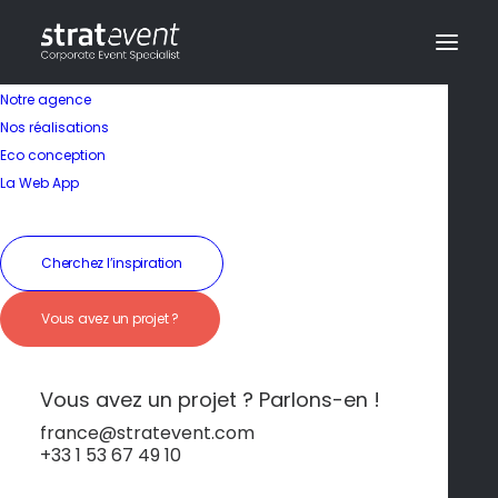
Notre agence
Nos réalisations
Eco conception
La Web App
Séminaire en Italie
Cherchez l’inspiration
Sicile – Soleil, histoire
Vous avez un projet ?
et culture
méditerranéenne
Vous avez un projet ? Parlons-en !
france@stratevent.com
+33 1 53 67 49 10
Sicile
Italie