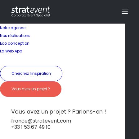
Notre agence
Nos réalisations
Eco conception
Séminaire en Espagne
La Web App
Valence – Soleil,
Cherchez l’inspiration
modernité et
Vous avez un projet ?
traditions
méditerranéennes
Vous avez un projet ? Parlons-en !
france@stratevent.com
+33 1 53 67 49 10
Valence
Espagne